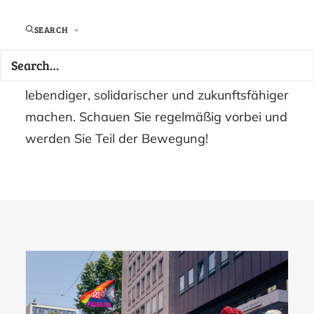
Neuigkeiten, inspirierende Projekte und
aktuelle Entwicklungen – direkt aus der
SEARCH
Region. So bleiben Sie stets auf dem
Laufenden, wie wir gemeinsam Pforzheim
lebendiger, solidarischer und zukunftsfähiger
machen. Schauen Sie regelmäßig vorbei und
werden Sie Teil der Bewegung!