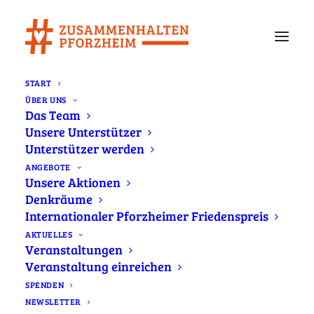
START
ÜBER UNS
Das Team
Aktuelles
Unsere Unterstützer
Unterstützer werden
Immer informiert – Aktuelles von
ANGEBOTE
Unsere Aktionen
#zusammenhalten
Denkräume
Internationaler Pforzheimer Friedenspreis
Was bewegt Pforzheim? Auf unserer
AKTUELLES
Veranstaltungen
Newsseite erfahren Sie alles Wichtige rund
Veranstaltung einreichen
um die Bürgerbewegung #zusammenhalten
SPENDEN
und unser starkes Netzwerk. Hier teilen wir
NEWSLETTER