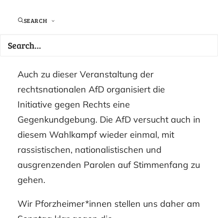
Partei wirbt für die Veranstaltung unter
anderem mit einem Auftritt der
SEARCH
stellvertretenden Fraktionsvorsitzenden der
AfD Bundestagsfraktion Alice Weidel.
Auch zu dieser Veranstaltung der
rechtsnationalen AfD organisiert die
Initiative gegen Rechts eine
Gegenkundgebung. Die AfD versucht auch in
diesem Wahlkampf wieder einmal, mit
rassistischen, nationalistischen und
ausgrenzenden Parolen auf Stimmenfang zu
gehen.
Wir Pforzheimer*innen stellen uns daher am