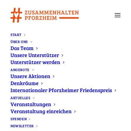
START
ÜBER UNS
Gegenkundgebung zur AfD-Kundgebung
Das Team
am Sonntag
Unsere Unterstützer
Home
Newsletter
Unterstützer werden
Gegenkundgebung zur AfD-Kundgebung am Sonntag
ANGEBOTE
Unsere Aktionen
Denkräume
Internationaler Pforzheimer Friedenspreis
AKTUELLES
Veranstaltungen
Am morgigen Sonntag, 29. August 2021
Veranstaltung einreichen
plant die AfD eine kurzfristig anberaumte
SPENDEN
Kundgebung vor dem Pforzheimer CCP. Die
NEWSLETTER