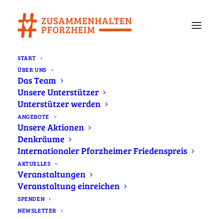
START
ÜBER UNS
Newsletter Juni 2025
Das Team
Unsere Unterstützer
Home
Newsletter
Newsletter Juni 2025
Unterstützer werden
ANGEBOTE
Unsere Aktionen
CSD in Pforzheim - Denkmal "22.
Denkräume
Oktober 1940" am Güterbahnhof -
Internationaler Pforzheimer Friedenspreis
Denkraum "Teilen" -
AKTUELLES
Veranstaltungen
Förderprogramm "Demokratie
Veranstaltung einreichen
leben!" jetzt bewerben u.v.m.
SPENDEN
NEWSLETTER