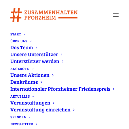
START
ÜBER UNS
#zusammenhalten – Kundgebung in
Das Team
Pforzheim am 5. Dezember, 11:00 h
Unsere Unterstützer
Home
Newsletter
Unterstützer werden
#zusammenhalten – Kundgebung in Pforzheim am 5.
ANGEBOTE
Dezember, 11:00 h
Unsere Aktionen
Denkräume
Internationaler Pforzheimer Friedenspreis
AKTUELLES
Veranstaltungen
Veranstaltung einreichen
SPENDEN
NEWSLETTER