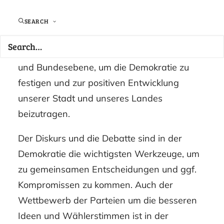
Parteien zum Zusammenhalt auf.
#zusammenhalten Pforzheim erwartet ein
SEARCH
gemeinsames Handeln der demokratischen
Parteien auf kommunaler sowie Landes-
und Bundesebene, um die Demokratie zu
festigen und zur positiven Entwicklung
unserer Stadt und unseres Landes
beizutragen.
Der Diskurs und die Debatte sind in der
Demokratie die wichtigsten Werkzeuge, um
zu gemeinsamen Entscheidungen und ggf.
Kompromissen zu kommen. Auch der
Wettbewerb der Parteien um die besseren
Ideen und Wählerstimmen ist in der