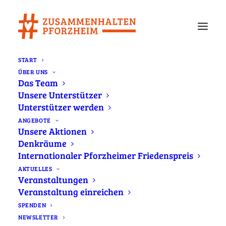
START
ÜBER UNS
Wir fordern demokratische Parteien zum
Das Team
Zusammenhalt auf
Unsere Unterstützer
Home
Newsletter
Unterstützer werden
Wir fordern demokratische Parteien zum Zusammenhalt auf
ANGEBOTE
Unsere Aktionen
Denkräume
Internationaler Pforzheimer Friedenspreis
AKTUELLES
Veranstaltungen
Die Bürgerbewegung #zusammenhalten
Veranstaltung einreichen
Pforzheim fordert als Reaktion auf die AfD-
SPENDEN
Wahlerfolge auch die demokratischen
NEWSLETTER