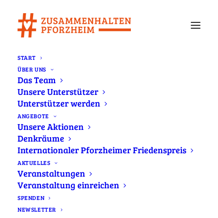
START
ÜBER UNS
Newsletter Mai 2025
Das Team
Unsere Unterstützer
Home
Newsletter
Newsletter Mai 2025
Unterstützer werden
ANGEBOTE
Unsere Aktionen
Bruchlinien in Osteuropa - OB-
Denkräume
Wahl - 80 Jahre Kriegsende -
Internationaler Pforzheimer Friedenspreis
Stolpersteinverlegung - Denkraum
AKTUELLES
Veranstaltungen
"Bevor wir's vergessen: Corona" u.
Veranstaltung einreichen
SPENDEN
NEWSLETTER