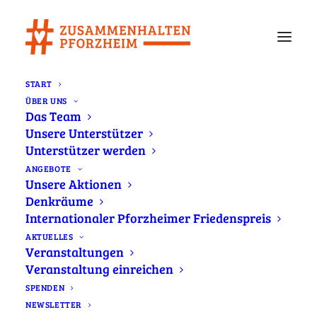
START
ÜBER UNS
#Zusammenhalten-Newsletter März 2026
Das Team
Unsere Unterstützer
Home
Newsletter
#Zusammenhalten-Newsletter März 2026
Unterstützer werden
ANGEBOTE
Unsere Aktionen
Denkräume
Woche der Christlich-Jüdischen
Internationaler Pforzheimer Friedenspreis
Zusammenarbeit, Landtagswahl,
AKTUELLES
Veranstaltungen
Internationaler Frauentag,
Veranstaltung einreichen
Internationale Wochen gegen
SPENDEN
Rassismus u.v.m.
NEWSLETTER