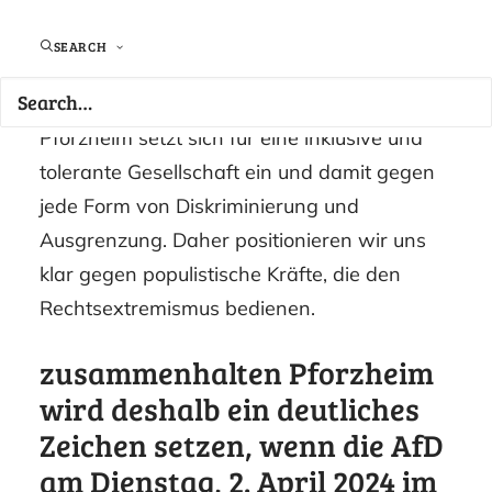
Pforzheim setzt Zeichen zur geplanten AfD
Veranstaltung im CCP.
SEARCH
Die Bürgerbewegung #zusammenhalten
Pforzheim setzt sich für eine inklusive und
tolerante Gesellschaft ein und damit gegen
jede Form von Diskriminierung und
Ausgrenzung. Daher positionieren wir uns
klar gegen populistische Kräfte, die den
Rechtsextremismus bedienen.
zusammenhalten Pforzheim
wird deshalb ein deutliches
Zeichen setzen, wenn die AfD
am Dienstag, 2. April 2024 im