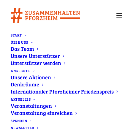
START
ÜBER UNS
Herzliche Einladung #zusammenhalten
Das Team
Pforzheim setzt Zeichen zur geplanten AfD-
Unsere Unterstützer
Veranstaltung im CCP am 2. April 2024
Unterstützer werden
Home
Newsletter
ANGEBOTE
Herzliche Einladung #zusammenhalten Pforzheim setzt
Unsere Aktionen
Zeichen zur geplanten AfD-Veranstaltung im CCP am 2. April
Denkräume
2024
Internationaler Pforzheimer Friedenspreis
AKTUELLES
Veranstaltungen
Veranstaltung einreichen
SPENDEN
Bürgerbewegung #zusammenhalten
NEWSLETTER