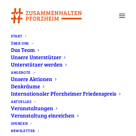
START
ÜBER UNS
Klare Zeichen gemeinsam setzen gegen
Das Team
Hass und Gewalt in unserer Gesellschaft
Unsere Unterstützer
Home
Aufruf
Unterstützer werden
Klare Zeichen gemeinsam setzen gegen Hass und Gewalt in
ANGEBOTE
unserer Gesellschaft
Unsere Aktionen
Denkräume
Internationaler Pforzheimer Friedenspreis
AKTUELLES
Veranstaltungen
Veranstaltung einreichen
SPENDEN
NEWSLETTER