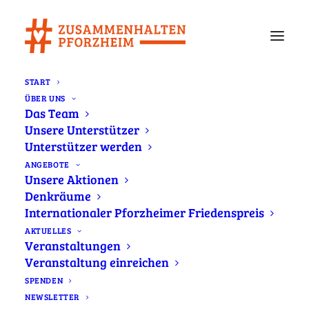
START
ÜBER UNS
Das Team
Ist das noch/schon mein
Unsere Unterstützer
Unterstützer werden
Land?
ANGEBOTE
Unsere Aktionen
Denkräume
Datum:
Internationaler Pforzheimer Friedenspreis
Februar 19, 2026
AKTUELLES
Add to Calendar
Veranstaltungen
Zeit:
Veranstaltung einreichen
19:00
-
21:00
Venue:
SPENDEN
Kulturhaus Osterfeld
NEWSLETTER