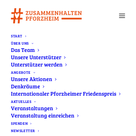
START
ÜBER UNS
Das Team
CSD Pforzheim 2025
Unsere Unterstützer
Unterstützer werden
ANGEBOTE
Datum:
Unsere Aktionen
Juni 14, 2025
Denkräume
Add to Calendar
Internationaler Pforzheimer Friedenspreis
Zeit:
AKTUELLES
12:00
-
15:00
Veranstaltungen
Venue:
Veranstaltung einreichen
Marktplatz
SPENDEN
Standort:
NEWSLETTER
Pforzheim.
More info