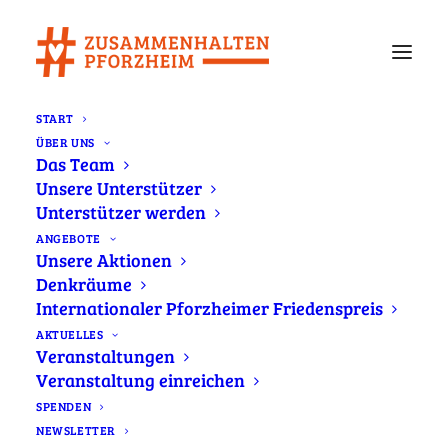
START
ÜBER UNS
Das Team
Aktuelles
Unsere Unterstützer
Unterstützer werden
Immer informiert – Aktuelles von
ANGEBOTE
Unsere Aktionen
#zusammenhalten
Denkräume
Internationaler Pforzheimer Friedenspreis
Was bewegt Pforzheim? Auf unserer
AKTUELLES
Veranstaltungen
Newsseite erfahren Sie alles Wichtige rund
Veranstaltung einreichen
um die Bürgerbewegung #zusammenhalten
SPENDEN
und unser starkes Netzwerk. Hier teilen wir
NEWSLETTER