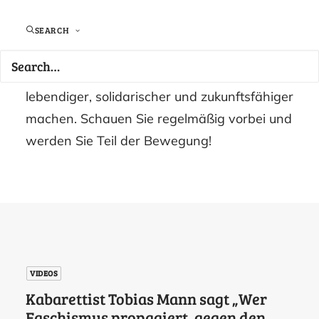
Neuigkeiten, inspirierende Projekte und
aktuelle Entwicklungen – direkt aus der
SEARCH
Region. So bleiben Sie stets auf dem
Laufenden, wie wir gemeinsam Pforzheim
lebendiger, solidarischer und zukunftsfähiger
machen. Schauen Sie regelmäßig vorbei und
werden Sie Teil der Bewegung!
VIDEOS
Kabarettist Tobias Mann sagt „Wer
Faschismus propagiert, gegen den